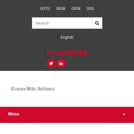
Skip
ODTÜ
BİDB
ÖİDB
SSS
to
main
content
English
Social Media
Kimya Müh. Bölümü
Menu
▾