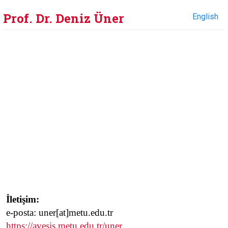
Prof. Dr. Deniz Üner
English
İletişim:
e-posta: uner[at]metu.edu.tr
https://avesis.metu.edu.tr/uner