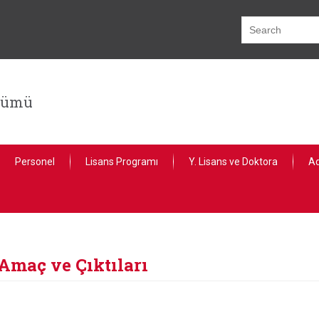
lümü
Personel
Lisans Programı
Y. Lisans ve Doktora
Ad
maç ve Çıktıları