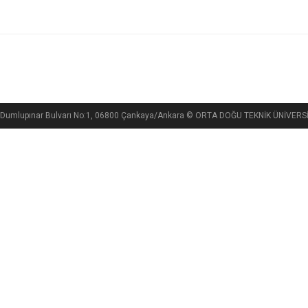
si, Dumlupınar Bulvarı No:1, 06800 Çankaya/Ankara © ORTA DOĞU TEKNİK ÜNİVE