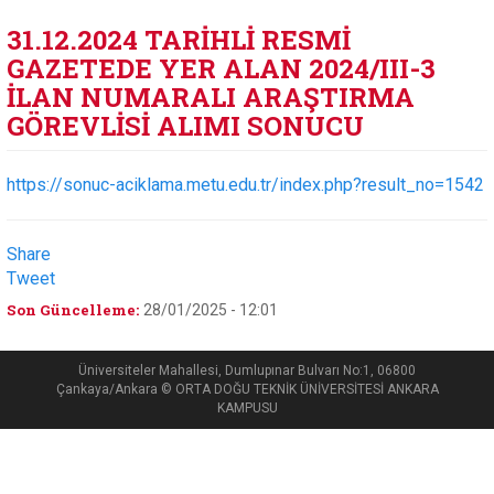
31.12.2024 TARİHLİ RESMİ
GAZETEDE YER ALAN 2024/III-3
İLAN NUMARALI ARAŞTIRMA
GÖREVLİSİ ALIMI SONUCU
https://sonuc-aciklama.metu.edu.tr/index.php?result_no=1542
Share
Tweet
Son Güncelleme:
28/01/2025 - 12:01
Üniversiteler Mahallesi, Dumlupınar Bulvarı No:1, 06800
Çankaya/Ankara © ORTA DOĞU TEKNİK ÜNİVERSİTESİ ANKARA
KAMPUSU