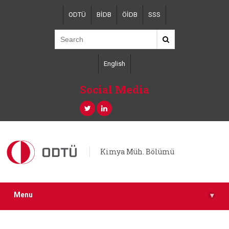
Skip
ODTÜ
BİDB
ÖİDB
SSS
to
main
content
English
Social Media
Kimya Müh. Bölümü
Menu
▾