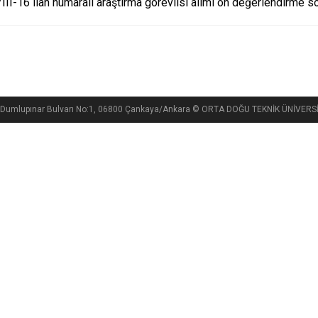
II-16 ilan numaralı araştırma görevlisi alımı ön değerlendirme 
si, Dumlupınar Bulvarı No:1, 06800 Çankaya/Ankara © ORTA DOĞU TEKNİK ÜNİVE