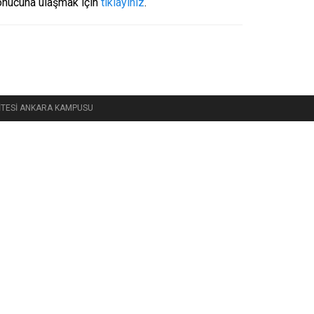
sonucuna ulaşmak için
tıklayınız
.
RSİTESİ ANKARA KAMPUSU