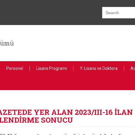
lümü
Personel
Lisans Programı
Y. Lisans ve Doktora
Ad
 GAZETEDE YER ALAN 2023/III-16 İ
ERLENDİRME SONUCU