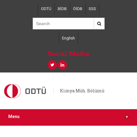
Skip
ODTÜ
BİDB
ÖİDB
SSS
to
main
content
English
Social Media
Kimya Müh. Bölümü
Menu
▾