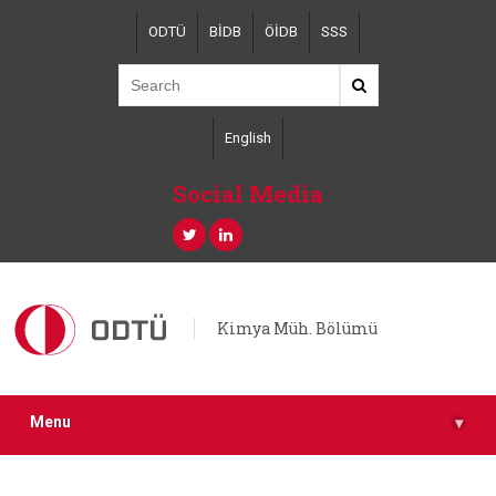
Skip
ODTÜ
BİDB
ÖİDB
SSS
to
main
content
English
Social Media
Kimya Müh. Bölümü
Menu
▾